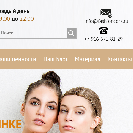
аждый день
9:00
до
22:00
info@fashioncork.ru
+7 916 671-81-29
аши ценности
Наш Блог
Материал
Контакты
ЫНКЕ