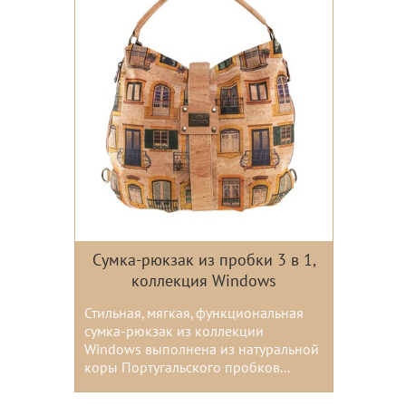
Сумка-рюкзак из пробки 3 в 1,
коллекция Windows
Стильная, мягкая, функциональная
сумка-рюкзак из коллекции
Windows выполнена из натуральной
коры Португальского пробков...
Цвета: