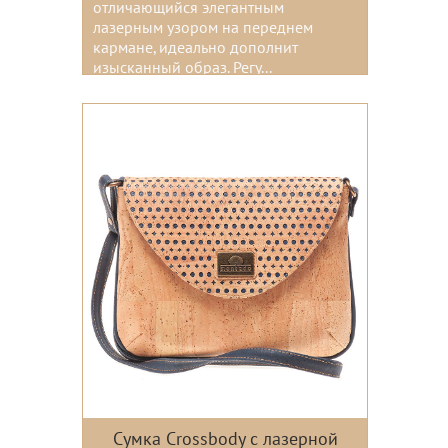
отличающийся элегантным
лазерным узором на переднем
кармане, идеально дополнит
изысканный образ. Регу...
Цвета:
Сумка Crossbody с лазерной