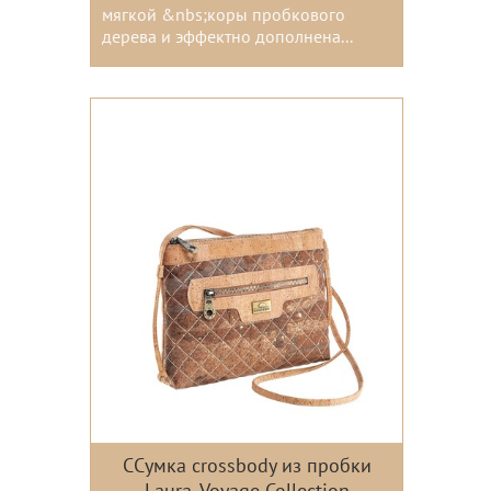
мягкой &nbs;коры пробкового
дерева и эффектно дополнена...
Цвета:
ССумка crossbody из пробки