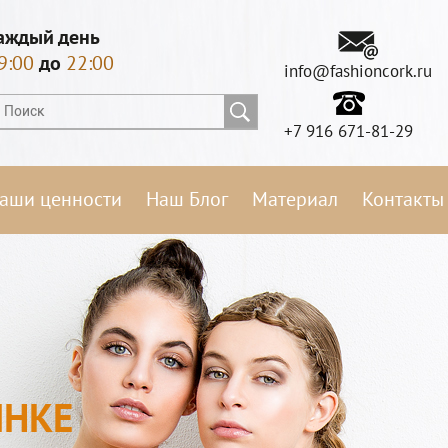
аждый день
9:00
до
22:00
info@fashioncork.ru
+7 916 671-81-29
аши ценности
Наш Блог
Материал
Контакты
ЫНКЕ