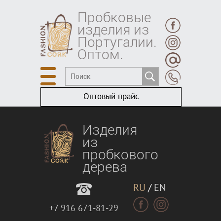
Пробковые
изделия из
Португалии.
Оптом.
Оптовый прайс
Изделия
из
пробкового
дерева
RU
/
EN
+7 916 671-81-29