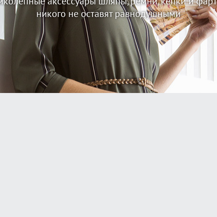
иколепные аксессуары шляпы, ремни, кепки и фарт
никого не оставят равнодушными