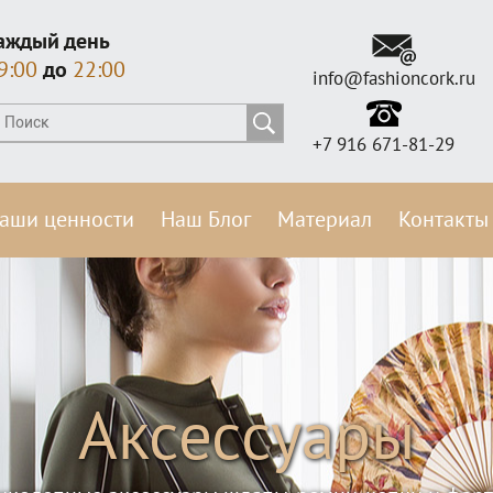
аждый день
9:00
до
22:00
info@fashioncork.ru
+7 916 671-81-29
аши ценности
Наш Блог
Материал
Контакты
Аксессуары