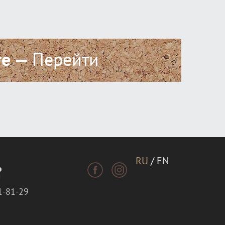
ге —
Перейти
RU
/
EN
1-81-29