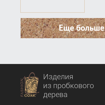
Еще больше
Изделия
из пробкового
дерева