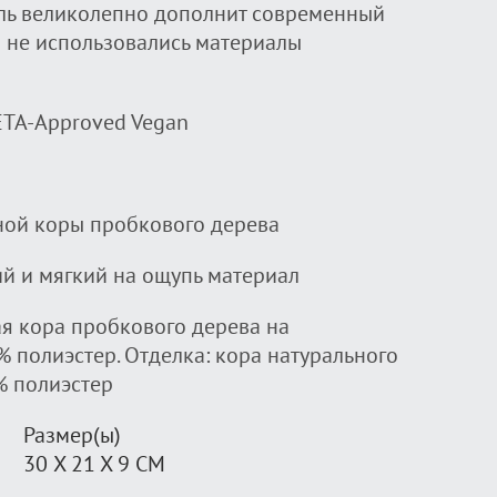
ль великолепно дополнит современный
и не использовались материалы
ETA-Approved Vegan
ьной коры пробкового дерева
ий и мягкий на ощупь материал
я кора пробкового дерева на
% полиэстер. Отделка: кора натурального
% полиэстер
Размер(ы)
30 X 21 X 9 СМ