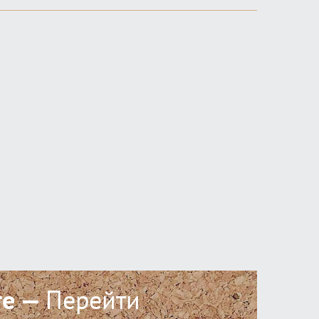
ге —
Перейти