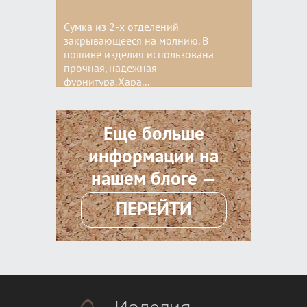
Сумка из 2-x отделений
закрывающееся на молнию. В
пошиве изделия использована
прочная, надежная
фурнитура.Хара...
Цвета:
Еще больше
информации на
нашем блоге —
ПЕРЕЙТИ