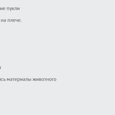
кие пукли
 на плече.
и
ись материалы животного