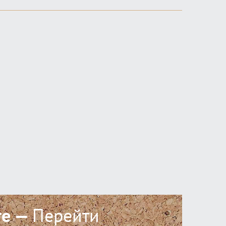
ге —
Перейти