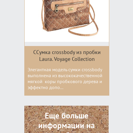
ССумка crossbody из пробки
Laura. Voyage Collection
Элегантная модель сумки crossbody
выполнена из высококачественной
мягкой коры пробкового дерева и
эффектно допо...
Цвета:
Еще больше
информации на