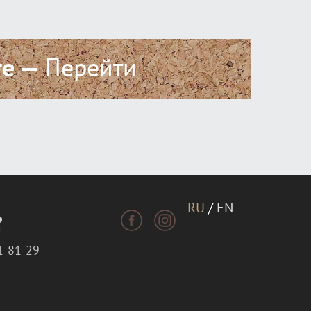
ге —
Перейти
RU
/
EN
1-81-29