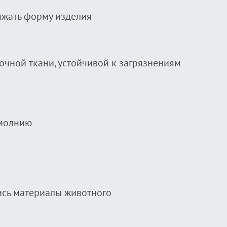
кажать форму изделия
очной ткани, устойчивой к загрязнениям
 молнию
ись материалы животного