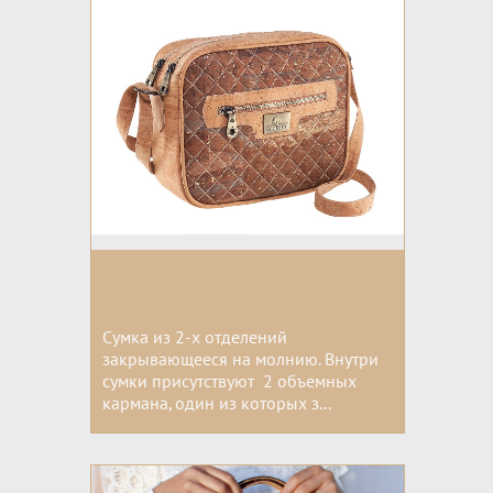
Сумка из 2-x отделений
закрывающееся на молнию. Внутри
сумки присутствуют 2 объемных
кармана, один из которых з...
Цвета: