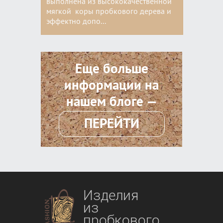
выполнена из высококачественной
мягкой коры пробкового дерева и
эффектно допо...
Цвета:
Еще больше
информации на
нашем блоге —
ПЕРЕЙТИ
Изделия
из
пробкового